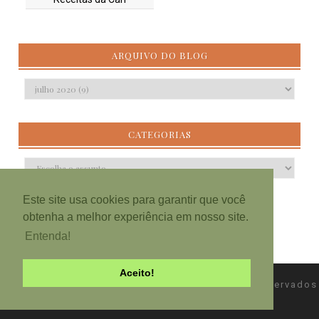
ARQUIVO DO BLOG
CATEGORIAS
Este site usa cookies para garantir que você
obtenha a melhor experiência em nosso site.
Entenda!
Aceito!
Copyright ©
Blog Nunca Fiz
Todos os direitos reservados
Template by
Elaine Gaspareto